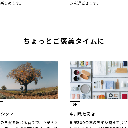
で楽しめます。
ムを過ごせます。
ちょっとご褒美タイムに
F
3F
クシタン
中川政七商店
仏の自然を感じる香りで、心安らぐ
創業300余年の老舗が贈る工芸品