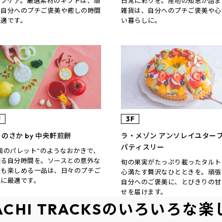
ルフケア。厳選素材のギフトは、頑
日常に彩りを。産地の知恵が詰ま
る自分へのプチご褒美や癒しの時間
雑貨は、自分へのプチご褒美や心
最適です。
い暮らしに。
F
3F
のさか by 中央軒煎餅
ラ・メゾン アンソレイユター
パティスリー
画のパレット”のようなおかきで、
躍る自分時間を。ソースとの意外な
旬の果実がたっぷり載ったタルト
性も楽しめる一品は、日々のプチご
心満たす贅沢なひとときを。頑張
美に最適です。
自分へのご褒美に、とびきりの甘
せを届けます。
ACHI TRACKSの
いろいろな楽