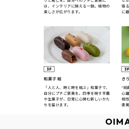
りと癒しを。自分へのプチご褒美に
セ
は、インテリアに映える一鉢。植物の
張
楽しさが広がります。
に
3F
3
和菓子 結
きり
「人と人、時と時を結ぶ」和菓子で、
“絵
自分にプチご褒美を。四季を映す羊羹
心
や生菓子が、日常に心弾む新しいかた
相
ちを届けます。
褒
OIM