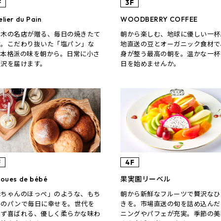
F
3F
elier du Pain​
WOODBERRY COFFEE
本木の名店が贈る、毎日の焼きたて
朝から楽しむ、地球に優しい一杯
験。こだわり抜いた「塩パン」な
地直送の豆とオーガニック食材で
、本格派の味を朝から。日常に小さ
身が整う最高の朝を。温かな一杯
贅沢を届けます。
日を始めませんか。
F
4F
 joues de bébé
果実園リーベル
赤ちゃんのほっぺ」のような、もち
朝から新鮮なフルーツで贅沢なひ
ちのパンで毎日に幸せを。世代を
きを。市場直送の旬を詰め込んだ
わず喜ばれる、優しく柔らかな味わ
ニングやパフェが充実。季節の美