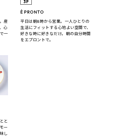
3F
È PRONTO
。産
平日は朝8時から営業。一人ひとりの
、心
生活にフィットする心地よい空間で、
で一
好きな時に好きなだけ。朝の自分時間
をエプロントで。
とと
モー
味し