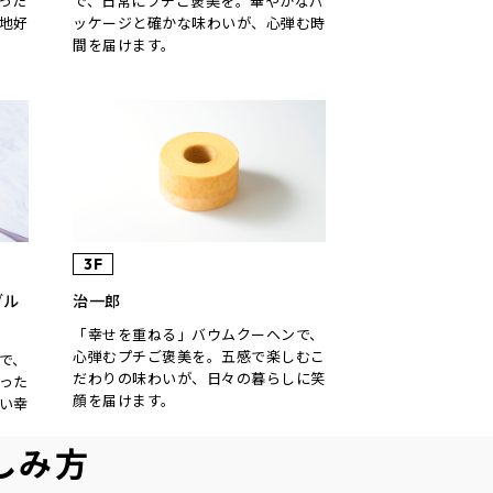
った
で、日常にプチご褒美を。華やかなパ
地好
ッケージと確かな味わいが、心弾む時
間を届けます。
3F
ブル
治一郎
「幸せを重ねる」バウムクーヘンで、
心弾むプチご褒美を。五感で楽しむこ
で、
だわりの味わいが、日々の暮らしに笑
った
顔を届けます。
い幸
しみ方