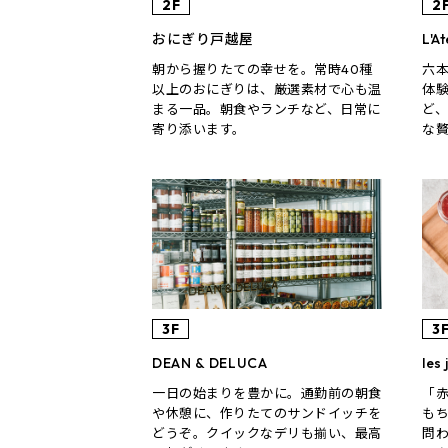
2F
2
おにぎり戸越屋
L'At
朝から握りたての幸せを。常時40種
六
以上のおにぎりは、厳選素材で心も温
体
まる一品。朝食やランチなど、日常に
ど
寄り添います。
な
3F
3
DEAN & DELUCA
les
一日の始まりを豊かに。通勤前の朝食
「
や休憩に、作りたてのサンドイッチを
も
どうぞ。クイックなデリも揃い、最高
問