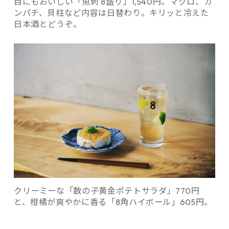
目にもおいしい「魚刺 8盛り」1,540円。マグロ、カ
ンパチ、貝柱など内容は日替わり。キリッと冷えた
日本酒とどうぞ。
クリーミーな「数の子黄金ポテトサラダ」770円
と、柑橘が爽やかに香る「8角ハイボール」605円。