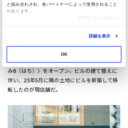
と組み合わされ、各パートナーによって使用されること
オーナーの中田一さん、スタッフの石井達也さん。
があります。
プライバシーポリシー
JR大井町駅東口の飲食店が立ち並ぶ商店街沿
いに、“8”と書かれたカラフルな暖簾が目をひ
詳細を表示
く建物がある。大井町出身のオーナー中田一さ
んが「地元を盛り上げたい」と、創作和食の店
OK
に続いて2015年に立ち飲みスタイルの〈立呑
み8（はち）〉をオープン。ビルの建て替えに
伴い、25年5月に隣の土地にビルを新築して移
転したのが現店舗だ。