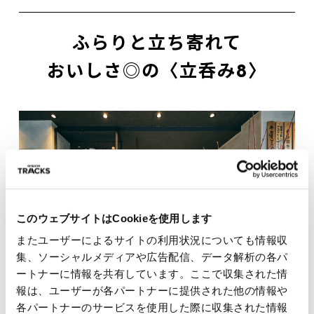
ふらりと立ち寄れて
おいしさ◎の〈立呑み8〉
このウェブサイトはCookieを使用します
またユーザーによるサイトの利用状況についても情報収
集、ソーシャルメディアや広告配信、データ解析の各パ
ートナーに情報を共有しています。ここで収集された情
報は、ユーザーが各パートナーに提供された他の情報や
各パートナーのサービスを使用した際に収集された情報
活気あふれる1階で。左から、店長の角野太一さん、