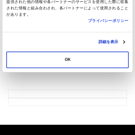
提供された他の情報や各パートナーのサービスを使用した際に収集
された情報と組み合わされ、各パートナーによって使用されること
TAX FREE
Not applicable
があります。
プライバシーポリシー
JRE POINT
Target
SNS
詳細を表示
Others
●Pets are not allowed inside the store.
Return to Shops & Restaurants
OK
List