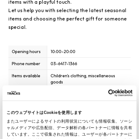
items with a playful touch.
Let us help you with selecting the latest seasonal
items and choosing the perfect gift for someone
special.
Opening hours
10:00-20:00
Phone number
03-6417-1366
Items available
Children's clothing, miscellaneous
goods
Home page
https://www.markeys.co.jp
Parking
Service available
このウェブサイトはCookieを使用します
Payment
Cash / Credit card / Transportation
またユーザーによるサイトの利用状況についても情報収集、ソーシ
Method
electronic money / Barcode payment /
ャルメディアや広告配信、データ解析の各パートナーに情報を共有
Electronic money / Gift certificates /
しています。ここで収集された情報は、ユーザーが各パートナーに
JRE POINT