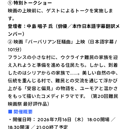
① 特別トークショー
映画の上映前に、ゲストによるトークを実施しま
す。
登壇者：中島 唱子 氏（俳優／本作日本語字幕翻訳メ
ンバー）
② 映画『バーバリアン狂騒曲』上映（日本語字幕 /
101分）
フランスの小さな村に、ウクライナ難民の家族を迎
え入れようと準備を進める住民たち。しかし、到着
したのはシリアからの家族で……。美しい自然の中、
伝統を重んじる村で、難民との交流を通じて浮かび
上がる「受容と偏見」の物語を、ユーモアと温かさ
をもって描いたコメディドラマです。（第20回難民
映画祭 最好評作品）
■ 開催概要
・開
催日時：
2026年7月16日（木） 18:00開場 ／
18:30開演 ／ 21:00終了予定