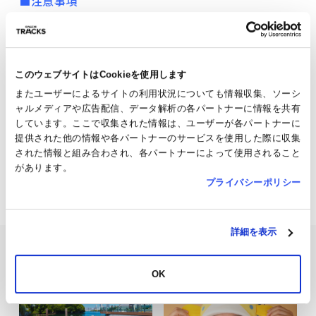
■注意事項
・イベント当日は、会場の特設受付にてスマートフ
ォンの「受付完了画面」をご提示いただき、指定席
券と交換してご入場となります。
このウェブサイトはCookieを使用します
・本イベントの座席指定券の転売・譲渡は固くお断
またユーザーによるサイトの利用状況についても情報収集、ソーシ
りいたします。
ャルメディアや広告配信、データ解析の各パートナーに情報を共有
・定員到達後のキャンセル待ちにつきましては、キ
しています。ここで収集された情報は、ユーザーが各パートナーに
ャンセルが発生した場合のみメールにて通知いたし
提供された他の情報や各パートナーのサービスを使用した際に収集
ます。
された情報と組み合わされ、各パートナーによって使用されること
があります。
プライバシーポリシー
イベント一覧を見る
詳細を表示
新着記事
OK